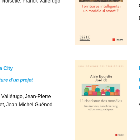
e Noisette, Franck Vallérugo
 City
ure d'un projet
 Vallérugo,
Jean-Pierre
et
,
Jean-Michel Guénod