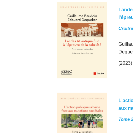
Landes
l'épre
Croîtr
Guilla
Deque
(2023)
L'acti
aux mu
Tome 2 