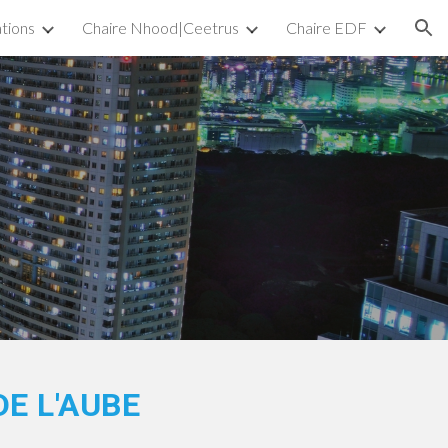
ations
Chaire Nhood|Ceetrus
Chaire EDF
ion
DE L'AUBE