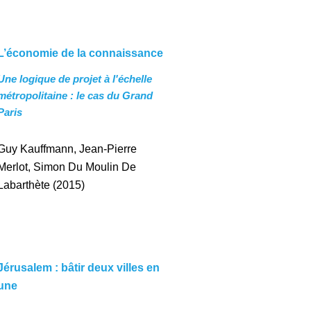
L
’économie de la connaissance
Une logique de projet à l'échelle
métropolitaine
: le cas du Grand
Paris
Guy Kauffmann, Jean-Pierre
Merlot, Simon Du Moulin De
Labarthète
(2015)
Jérusalem : bâtir deux villes en
une