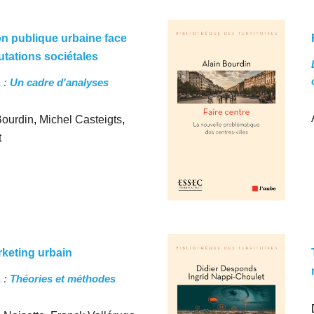
on publique urbaine face
tations sociétales
 : Un cadre d'analyses
Bourdin
,
Michel Casteigts
,
t
keting urbain
1
: Théories et méthodes