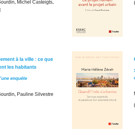
Bourdin
,
Michel Casteigts
,
t
ement à la ville : ce que
ent les habitants
d'une enquête
Bourdin
,
Pauline Silvestre