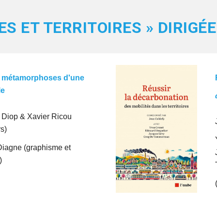
LES ET TERRITOIRES » DIRIGÉ
, métamorphoses d'une
le
 Diop & Xavier Ricou
s)
iagne (graphisme et
)