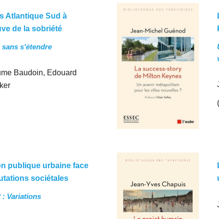
 Atlantique Sud à
uve de la sobriété
e sans s'étendre
ume Baudoin, Edouard
ker
on publique urbaine face
tations sociétales
: Variations