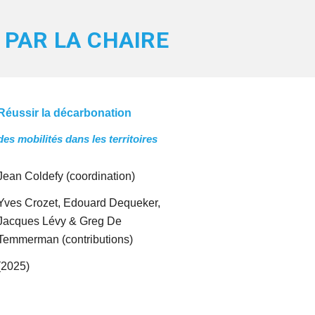
E PAR LA CHAIRE
Réussir la décarbonation
des mobilités dans les territoires
Jean Coldefy
(
coordination
)
Yves Crozet, Edouard Dequeker,
Jacques Lévy & Greg De
Temmerman
(contributions)
(202
5
)