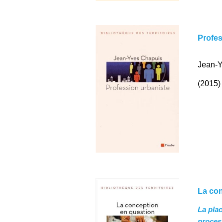
Profes
Jean-Y
(2015)
La con
La pla
proces