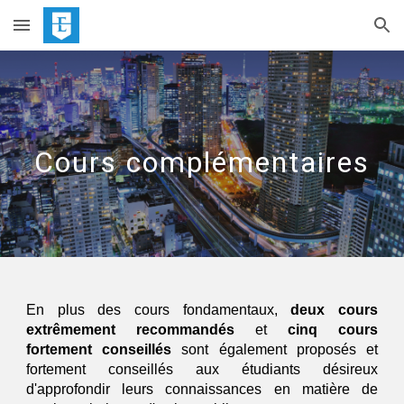
Skip to main content
Skip to navigation
Cours complémentaires
En plus des cours fondamentaux,
deux cours
extrêmement recommandés
et
cinq
cours
fortement conseillés
sont également proposés et
for
tement conseillés
aux étudiants dési
reux
d'approfondir leurs connaissances en matière de