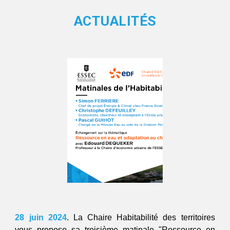
ACTUALITÉS
28
j
uin
2024
. La Chaire
Habitabilité des territoires
vous propose
sa troisième matinale
"
Ressource en